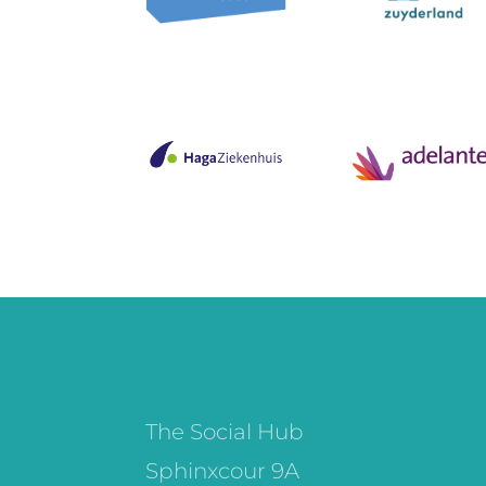
The Social Hub
Sphinxcour 9A