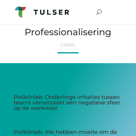
Professionalisering
CASES
Polikliniek: Onderlinge irritaties tussen
teams veroorzaakt een negatieve sfeer
op de werkvloer
Polikliniek: We hebben moeite om de