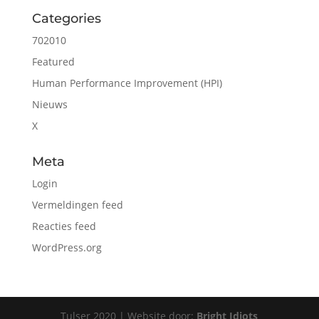
Categories
702010
Featured
Human Performance Improvement (HPI)
Nieuws
X
Meta
Login
Vermeldingen feed
Reacties feed
WordPress.org
Tulser 2020 | Website door:
Bright Idiots