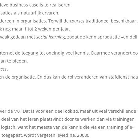
ieve business case is te realiseren.
aties als natuurlijk ervaren.
dereen in organisaties. Terwijl de
courses
traditioneel beschikbaar 
k nog maar 1 tot 2 weken per jaar.
t vaak gedaan met
social learnin
g, zodat de kennisproductie –en del
nternet de toegang tot oneindig veel kennis. Daarmee verandert oo
aan te bieden.
ness
‘.
n de organisatie. En dus kan de rol veranderen van stafdienst naa
r de ‘70’. Dat is voor een deel ook zo, maar uit veel verschillende
r deel van het leren plaatsvindt door te werken dan via trainingen,
 logisch, want het meeste van de kennis die via een training of e-
 toegepast, wordt vergeten. (Medina, 2008).