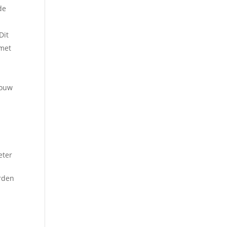
de
Dit
 met
touw
eter
orden