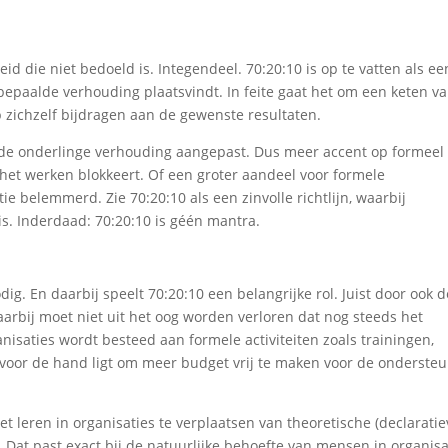
d die niet bedoeld is. Integendeel. 70:20:10 is op te vatten als ee
 bepaalde verhouding plaatsvindt. In feite gaat het om een keten v
op zichzelf bijdragen aan de gewenste resultaten.
 de onderlinge verhouding aangepast. Dus meer accent op formeel
s het werken blokkeert. Of een groter aandeel voor formele
tie belemmerd. Zie 70:20:10 als een zinvolle richtlijn, waarbij
s. Inderdaad: 70:20:10 is géén mantra.
dig. En daarbij speelt 70:20:10 een belangrijke rol. Juist door ook d
rbij moet niet uit het oog worden verloren dat nog steeds het
anisaties wordt besteed aan formele activiteiten zoals trainingen,
t voor de hand ligt om meer budget vrij te maken voor de onderste
t leren in organisaties te verplaatsen van theoretische (declaratie
 Dat past exact bij de natuurlijke behoefte van mensen in organisa