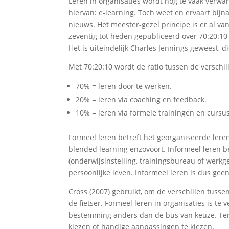
Leren in organisaties wordt nog te vaak verwa
hiervan: e-learning. Toch weet en ervaart bijn
nieuws. Het meester-gezel principe is er al v
zeventig tot heden gepubliceerd over 70:20:10 
Het is uiteindelijk Charles Jennings geweest, 
Met 70:20:10 wordt de ratio tussen de verschi
70% = leren door te werken.
20% = leren via coaching en feedback.
10% = leren via formele trainingen en cursu
Formeel leren betreft het georganiseerde leren
blended learning enzovoort. Informeel leren be
(onderwijsinstelling, trainingsbureau of werkg
persoonlijke leven. Informeel leren is dus geen
Cross (2007) gebruikt, om de verschillen tuss
de fietser. Formeel leren in organisaties is te
bestemming anders dan de bus van keuze. Terw
kiezen of handige aanpassingen te kiezen.