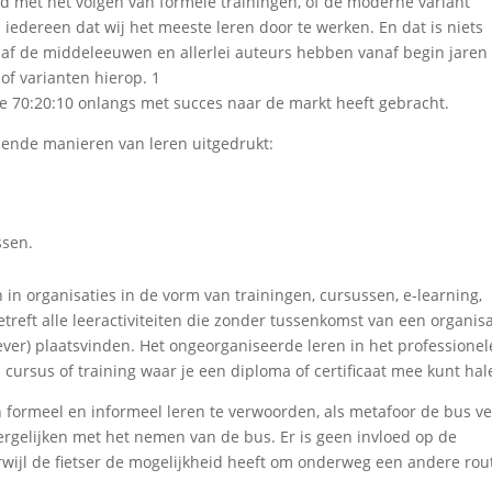
rd met het volgen van formele trainingen, of de moderne variant
a iedereen dat wij het meeste leren door te werken. En dat is niets
anaf de middeleeuwen en allerlei auteurs hebben vanaf begin jaren
of varianten hierop. 1
die 70:20:10 onlangs met succes naar de markt heeft gebracht.
llende manieren van leren uitgedrukt:
ssen.
 in organisaties in de vorm van trainingen, cursussen, e-learning,
treft alle leeractiviteiten die zonder tussenkomst van een organisa
ever) plaatsvinden. Het ongeorganiseerde leren in het professionel
 cursus of training waar je een diploma of certificaat mee kunt hal
en formeel en informeel leren te verwoorden, als metafoor de bus v
 vergelijken met het nemen van de bus. Er is geen invloed op de
ijl de fietser de mogelijkheid heeft om onderweg een andere rou