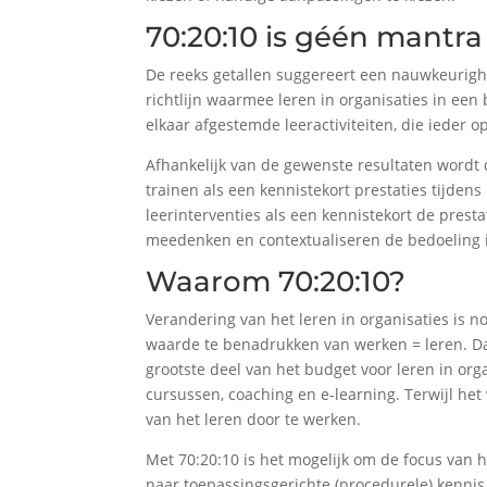
70:20:10 is géén mantra
De reeks getallen suggereert een nauwkeurighei
richtlijn waarmee leren in organisaties in een
elkaar afgestemde leeractiviteiten, die ieder 
Afhankelijk van de gewenste resultaten wordt
trainen als een kennistekort prestaties tijden
leerinterventies als een kennistekort de presta
meedenken en contextualiseren de bedoeling i
Waarom 70:20:10?
Verandering van het leren in organisaties is no
waarde te benadrukken van werken = leren. Daa
grootste deel van het budget voor leren in org
cursussen, coaching en e-learning. Terwijl he
van het leren door te werken.
Met 70:20:10 is het mogelijk om de focus van he
naar toepassingsgerichte (procedurele) kennis.