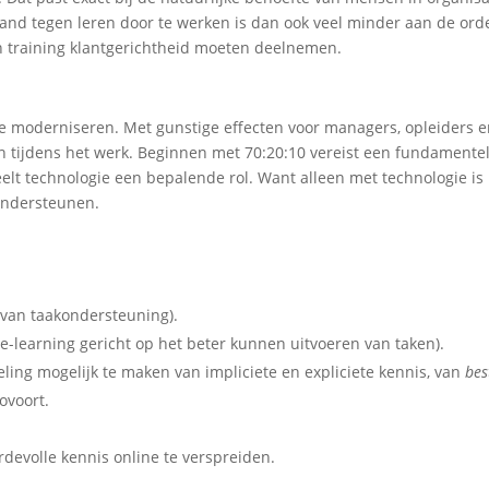
nd tegen leren door te werken is dan ook veel minder aan de ord
 training klantgerichtheid moeten deelnemen.
 te moderniseren. Met gunstige effecten voor managers, opleiders 
n tijdens het werk. Beginnen met 70:20:10 vereist een fundamente
peelt technologie een bepalende rol. Want alleen met technologie is
 ondersteunen.
van taakondersteuning).
e-learning gericht op het beter kunnen uitvoeren van taken).
ling mogelijk te maken van impliciete en expliciete kennis, van
bes
zovoort.
devolle kennis online te verspreiden.