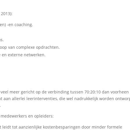
 2013):
en) -en coaching.
ms.
afloop van complexe opdrachten.
 en externe netwerken.
u veel meer gericht op de verbinding tussen 70:20:10 dan voorheen 
ht aan allerlei leerinterventies, die wel nadrukkelijk worden ontwo
.
, medewerkers en opleiders:
 leidt tot aanzienlijke kostenbesparingen door minder formele