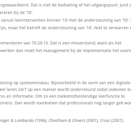
rgewaardeerd. Dat is niet de bedoeling of het uitgangspunt. Juist 
reren bij de ‘70’.
vanuit leerinterventies binnen ‘10’ met de ondersteuning van ‘70’. 
zijn, maar het betreft de ondersteuning van ‘10’. Niet te verwarren
plementeren van 70:20:10. Dat is een misverstand, want als het
te werken dan moet het management bij de implementatie het voor
ossing op systeemniveau. Bijvoorbeeld in de vorm van een digitale
meel leren 24/7 op een manier wordt ondersteund zodat iedereen b
nis en informatie. Om zo een toekomstbestendige leerfunctie te
 business. Dan wordt voorkomen dat professionals nog langer gek w
inger & Lombardo (1996), Cheetham & Chivers (2001), Cross (2007),