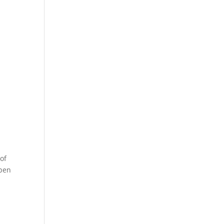
of
rpen